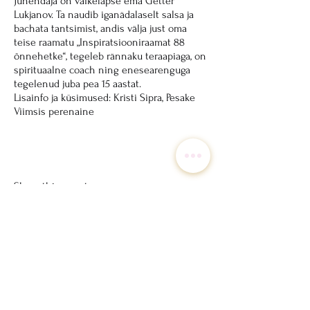
Juhendaja on väikelapse ema Getter
Lukjanov. Ta naudib iganädalaselt salsa ja
bachata tantsimist, andis välja just oma
teise raamatu „Inspiratsiooniraamat 88
õnnehetke“, tegeleb rännaku teraapiaga, on
spirituaalne coach ning enesearenguga
tegelenud juba pea 15 aastat.
Lisainfo ja küsimused: Kristi Sipra, Pesake
Viimsis perenaine
Share this event
Eventrun - südamega loodud