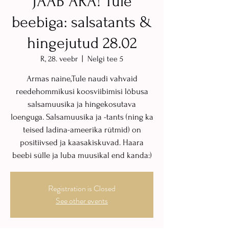
JÄÄB ÄRA! Tule
beebiga: salsatants &
hingejutud 28.02
R, 28. veebr
  |  
Nelgi tee 5
Armas naine,Tule naudi vahvaid
reedehommikusi koosviibimisi lõbusa
salsamuusika ja hingekosutava
loenguga. Salsamuusika ja -tants (ning ka
teised ladina-ameerika rütmid) on
positiivsed ja kaasakiskuvad. Haara
beebi sülle ja luba muusikal end kanda:)
Registration is Closed
See other events