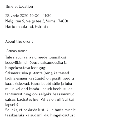
Time & Location
28. veebr 2020, 10:00 – 11:30
Nelgi tee 5, Nelgi tee 5, Viimsi, 74001
Harju maakond, Estonia
About the event
Armas naine,
Tule naudi vahvaid reedehommikusi
koosviibimisi lõbusa salsamuusika ja
hingekosutava loenguga.
Salsamuusika ja -tants (ning ka teised
ladina-ameerika rütmid) on positiivsed ja
kaasakiskuvad. Haara beebi sülle ja luba
muusikal end kanda - naudi beebi süles
tantsimist ning õpi selgeks baassammud
salsas, bachatas jne! Vahva on nii Sul kui
lapsel :)
Selleks, et pakkuda lustlikule tantsimisele
tasakaaluks ka südamlikku hingekosutust