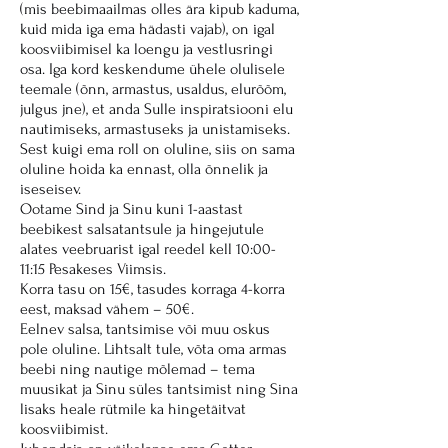
(mis beebimaailmas olles ära kipub kaduma,
kuid mida iga ema hädasti vajab), on igal
koosviibimisel ka loengu ja vestlusringi
osa. Iga kord keskendume ühele olulisele
teemale (õnn, armastus, usaldus, elurõõm,
julgus jne), et anda Sulle inspiratsiooni elu
nautimiseks, armastuseks ja unistamiseks.
Sest kuigi ema roll on oluline, siis on sama
oluline hoida ka ennast, olla õnnelik ja
iseseisev.
Ootame Sind ja Sinu kuni 1-aastast
beebikest salsatantsule ja hingejutule
alates veebruarist igal reedel kell 10:00-
11:15 Pesakeses Viimsis.
Korra tasu on 15€, tasudes korraga 4-korra
eest, maksad vähem – 50€.
Eelnev salsa, tantsimise või muu oskus
pole oluline. Lihtsalt tule, võta oma armas
beebi ning nautige mõlemad – tema
muusikat ja Sinu süles tantsimist ning Sina
lisaks heale rütmile ka hingetäitvat
koosviibimist.